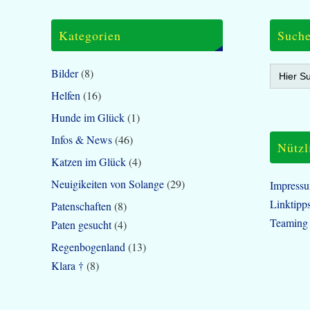
Kategorien
Such
Search
Bilder
(8)
for:
Helfen
(16)
Hunde im Glück
(1)
Infos & News
(46)
Nützl
Katzen im Glück
(4)
Neuigikeiten von Solange
(29)
Impress
Linktipp
Patenschaften
(8)
Teaming
Paten gesucht
(4)
Regenbogenland
(13)
Klara †
(8)