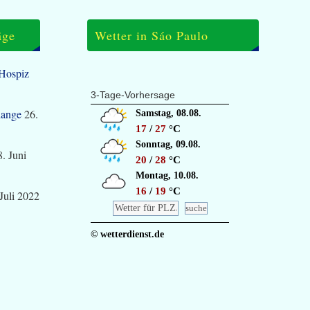
äge
Wetter in Sáo Paulo
 Hospiz
3-Tage-Vorhersage
lange
26.
Samstag, 08.08.
17
/
27
°C
Sonntag, 09.08.
8. Juni
20
/
28
°C
Montag, 10.08.
16
/
19
°C
 Juli 2022
© wetterdienst.de