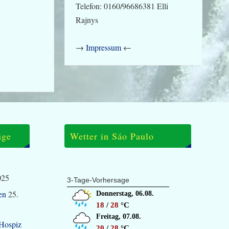
Telefon: 0160/96686381 Elli
Rajnys
→
Impressum
←
äge
Wetter in Sáo Paulo
025
3-Tage-Vorhersage
en
25.
Donnerstag, 06.08.
18
/
28
°C
Freitag, 07.08.
 Hospiz
20
/
28
°C