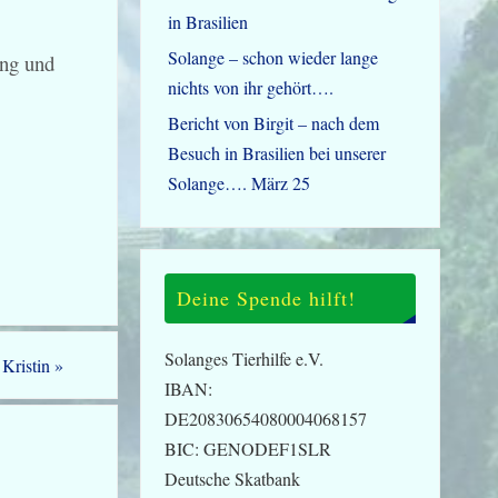
in Brasilien
Solange – schon wieder lange
ung und
nichts von ihr gehört….
Bericht von Birgit – nach dem
Besuch in Brasilien bei unserer
Solange…. März 25
Deine Spende hilft!
Solanges Tierhilfe e.V.
 Kristin
»
IBAN:
DE20830654080004068157
BIC: GENODEF1SLR
Deutsche Skatbank