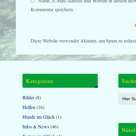
Name, E-Mail-Adresse und Website in diesem Bro
Kommentar speichern.
Diese Website verwendet Akismet, um Spam zu reduzi
Kategorien
Such
Search
Bilder
(8)
for:
Helfen
(16)
Hunde im Glück
(1)
Infos & News
(46)
Nützl