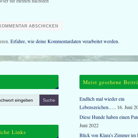
wser für meinen nächsten
eren.
Erfahre, wie deine Kommentardaten verarbeitet werden.
e
Meist gesehene Beitr
Endlich mal wieder ein
Lebenszeichen…..
16. Juni 2
Diese Hunde haben einen Pat
Juni 2022
iche Links
Blick von Klara’s Zimmer im