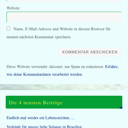
Website
Name, E-Mail-Adresse und Website in diesem Browser für
meinen nächsten Kommentar speichern.
Diese Website verwendet Akismet, um Spam zu reduzieren.
Erfahre,
wie deine Kommentardaten verarbeitet werden.
Die 4 neusten Beiträge
Endlich mal wieder ein Lebenszeichen…..
Verkäufe für unsere liebe Solange in Brasilien