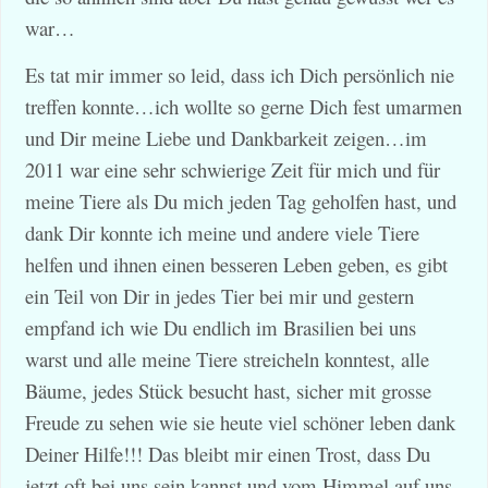
war…
Es tat mir immer so leid, dass ich Dich persönlich nie
treffen konnte…ich wollte so gerne Dich fest umarmen
und Dir meine Liebe und Dankbarkeit zeigen…im
2011 war eine sehr schwierige Zeit für mich und für
meine Tiere als Du mich jeden Tag geholfen hast, und
dank Dir konnte ich meine und andere viele Tiere
helfen und ihnen einen besseren Leben geben, es gibt
ein Teil von Dir in jedes Tier bei mir und gestern
empfand ich wie Du endlich im Brasilien bei uns
warst und alle meine Tiere streicheln konntest, alle
Bäume, jedes Stück besucht hast, sicher mit grosse
Freude zu sehen wie sie heute viel schöner leben dank
Deiner Hilfe!!! Das bleibt mir einen Trost, dass Du
jetzt oft bei uns sein kannst und vom Himmel auf uns