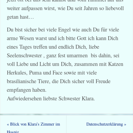
weiter aufpassen wirst, wie Du seit Jahren so liebevoll
getan hast…
Du bist sicher bei viele Engel wie auch Du für viele
arme Wesen warst und ich bitte Gott ich kann Dich
eines Tages treffen und endlich Dich, liebe
Seelenschwester , ganz fest umarmen bis dahin, sei
voll Liebe und Licht um Dich, zusammen mit Katzen
Herkules, Puma und Face sowie mit viele
brasilianische Tiere, die Dich sicher voll Freude
empfangen haben.
Aufwiedersehen liebste Schwester Klara.
«
Blick von Klara’s Zimmer im
Datenschutzerklärung
»
Hospiz