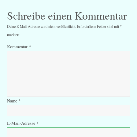
Schreibe einen Kommentar
Deine E-Mail-Adresse wird nicht veröffentlicht.
Erforderliche Felder sind mit
*
markiert
Kommentar
*
Name
*
E-Mail-Adresse
*