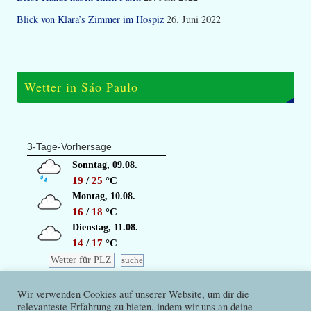
Blick von Klara’s Zimmer im Hospiz
26. Juni 2022
Wetter in Sáo Paulo
3-Tage-Vorhersage
Sonntag, 09.08.
19
/
25
°C
Montag, 10.08.
16
/
18
°C
Dienstag, 11.08.
14
/
17
°C
© wetterdienst.de
Wir verwenden Cookies auf unserer Website, um dir die
relevanteste Erfahrung zu bieten, indem wir uns an deine