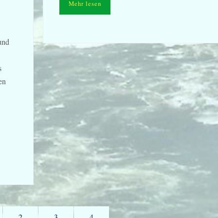
Mehr lesen
und
s
en
2
3
4