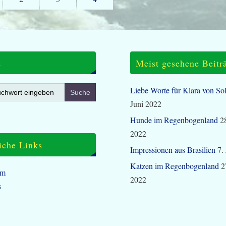
e
Meist gesehene Beitr
Liebe Worte für Klara von So
Juni 2022
Hunde im Regenbogenland
2
2022
iche Links
Impressionen aus Brasilien
7.
Katzen im Regenbogenland
2
um
2022
s