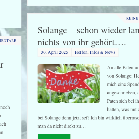
KEINE
Solange – schon wieder la
nichts von ihr gehört….
MENTARE
30. April 2025
Helfen
,
Infos & News
r
An alle Paten u
von Solange: He
mich eine Spend
angeschrieben, d
Paten sich bei i
r noch
hätten, was mit
n
bei Solange denn jetzt sei? Ich bin wirklich überrasc
uch
man da nicht direkt zu…
en