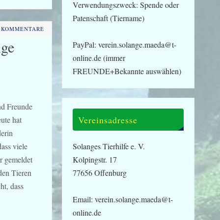
Verwendungszweck: Spende oder
Patenschaft (Tiername)
 KOMMENTARE
nge
PayPal: verein.solange.maeda@t-
online.de (immer
FREUNDE+Bekannte auswählen)
nd Freunde
Vereinsadresse
ute hat
erin
ass viele
Solanges Tierhilfe e. V.
hr gemeldet
Kolpingstr. 17
 den Tieren
77656 Offenburg
ht, dass
Email: verein.solange.maeda@t-
online.de