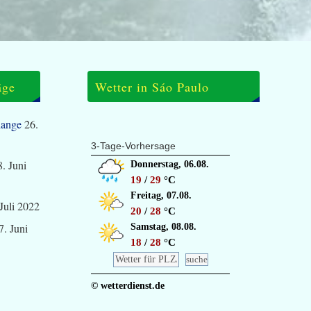
äge
Wetter in Sáo Paulo
lange
26.
3-Tage-Vorhersage
8. Juni
Donnerstag, 06.08.
19
/
29
°C
Freitag, 07.08.
 Juli 2022
20
/
28
°C
7. Juni
Samstag, 08.08.
18
/
28
°C
© wetterdienst.de