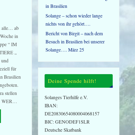
in Brasilien
Solange – schon wieder lange
nichts von ihr gehört….
n alle… ab
Bericht von Birgit – nach dem
1 Woche in
Besuch in Brasilien bei unserer
uppe “ IM
Solange…. März 25
IERE „
 und
eziell für
n Brasilien
Deine Spende hilft!
angeboten.
ra stellen
Solanges Tierhilfe e.V.
n…. WER…
IBAN:
DE20830654080004068157
BIC: GENODEF1SLR
Deutsche Skatbank