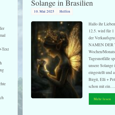
Solange in Brasilien
10. Mai 2025
Helfen
Hallo ihr Liebe
der
12.5. wird für 
 mal
der Verkaufsgr
NAMEN DER T
O-Text
Wochen/Monats
Tagesnotfälle sp
ch
unsere Solange i
ung
eingestellt und 
Birgit, Elli + Pet
chte
schon mit ei
ich
Mehr lesen