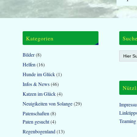
Kategorien
Such
Search
Bilder
(8)
for:
Helfen
(16)
Hunde im Glück
(1)
Infos & News
(46)
Nützl
Katzen im Glück
(4)
Neuigikeiten von Solange
(29)
Impress
Linktipp
Patenschaften
(8)
Teaming
Paten gesucht
(4)
Regenbogenland
(13)